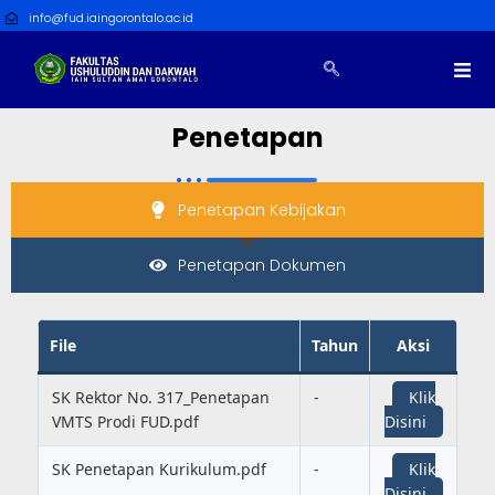
info@fud.iaingorontalo.ac.id
Penetapan
Penetapan Kebijakan
Penetapan Dokumen
File
Tahun
Aksi
SK Rektor No. 317_Penetapan
-
Klik
VMTS Prodi FUD.pdf
Disini
SK Penetapan Kurikulum.pdf
-
Klik
Disini