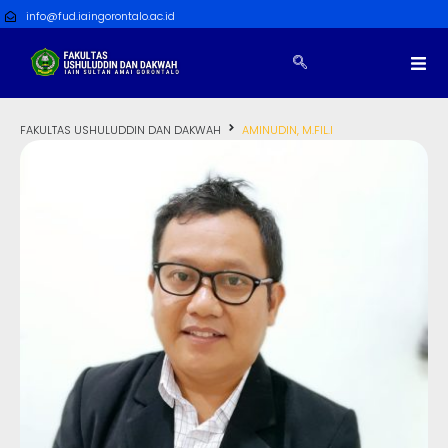
info@fud.iaingorontalo.ac.id
FAKULTAS USHULUDDIN DAN DAKWAH
AMINUDIN, M.FIL.I